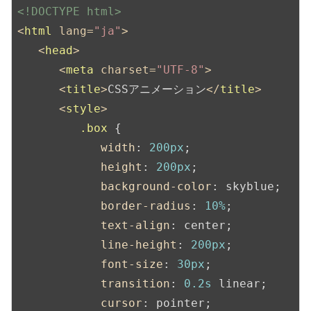
<!DOCTYPE html>
<
html
lang
=
"ja"
>
<
head
>
<
meta
charset
=
"UTF-8"
>
<
title
>
CSSアニメーション
</
title
>
<
style
>
.box
 {

width
: 
200px
;

height
: 
200px
;

background-color
: skyblue;

border-radius
: 
10%
;

text-align
: center;

line-height
: 
200px
;

font-size
: 
30px
;

transition
: 
0.2s
 linear;

cursor
: pointer;
