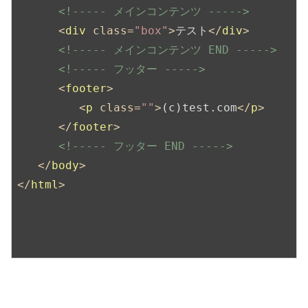
<!----- メインコンテンツ ----->
<
div
class
=
"box"
>
テスト
</
div
>
<!----- メインコンテンツ END ----->
<!----- フッター ----->
<
footer
>
<
p
class
=
""
>
(c)test.com
</
p
>
</
footer
>
<!----- フッター END ----->
</
body
>
</
html
>