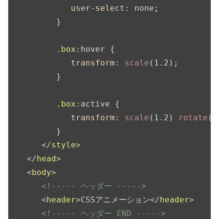
user-select
: none;

         }

.box
:hover
 {

transform
: 
scale
(1.2);

         }

.box
:active
 {

transform
: 
scale
(1.2) 
rotate
(3
         }

</
style
>
</
head
>
<
body
>
<!----- ヘッダー ----->
<
header
>
CSSアニメーション
</
header
>
<!----- ヘッダー END ----->