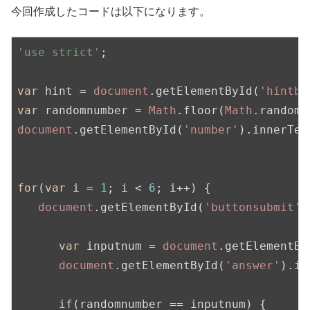
今回作成したコードは以下になります。
'use strict'
;

var
 hint = 
document
.getElementById(
'hintbo
var
 randomnumber = 
Math
.floor(
Math
.random(
document
.getElementById(
'number'
).innerTex
for
(
var
 i = 
1
; i < 
6
; i++) {

document
.getElementById(
'buttonsubmit'
)
var
 inputnum = 
document
.getElementBy
document
.getElementById(
'answer'
).in
if
(randomnumber == inputnum) {
