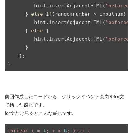
         hint.insertAdjacentHTML(
"beforeen
      } 
else
if
(randomnumber > inputnum) {

         hint.insertAdjacentHTML(
"beforeen
      } 
else
 {

         hint.insertAdjacentHTML(
"beforeen
      }

   });

}
前回作成したコードから、クリックイベント意向をfor文
で括った感じです。
for文だけ見るとこんな感じです。
for(var
i
=
1
;
i
<
6
;
i++)
{