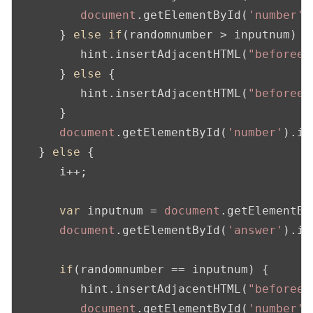
document
.getElementById(
'number'
)
      } 
else
if
(randomnumber > inputnum) {

         hint.insertAdjacentHTML(
"beforeen
      } 
else
 {

         hint.insertAdjacentHTML(
"beforeen
      }

document
.getElementById(
'number'
).in
   } 
else
 {

      i++;

var
 inputnum = 
document
.getElementBy
document
.getElementById(
'answer'
).in
if
(randomnumber == inputnum) {

         hint.insertAdjacentHTML(
"beforeen
document
.getElementById(
'number'
)