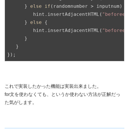
      } 
else
if
(randomnumber > inputnum) {

         hint.insertAdjacentHTML(
"beforeen
      } 
else
 {

         hint.insertAdjacentHTML(
"beforeen
      }

   }

});
これで実装したかった機能は実装出来ました。
for文を使わなくても、というか使わない方法が正解だっ
た気がします。