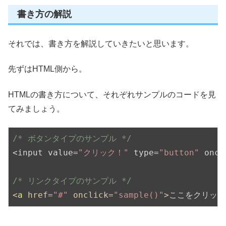
書き方の解説
それでは、書き方を解説していきたいと思います。
先ずはHTML側から。
HTMLの書き方について、それぞれサンプルのコードを見
てみましょう。
/* ボタンタイプのサンプル */
<input value=
"クリック！"
 type=
"button"
 oncl
/* リンクタイプのサンプル */
<
a
href
=
"#"
onclick
=
"sample()"
>
ここをクリック