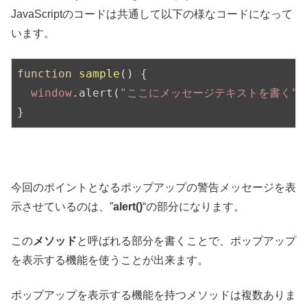
JavaScriptのコードは共通して以下の様なコードになって
います。
function
sample
(
) 
{

window
.alert(
"ここにメッセージテキストを書く"
)
}
今回のポイントとなるポップアップの警告メッセージを表
示させているのは、”
alert()
“の部分になります。
この
メソッド
と呼ばれる部分を書くことで、ポップアップ
を表示する機能を使うことが出来ます。
ポップアップを表示する機能を持つメソッドは複数ありま