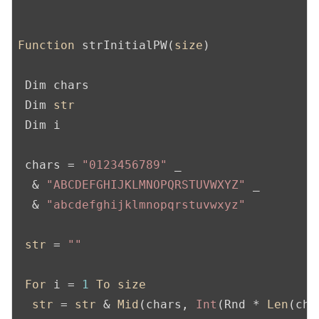
Function
 strInitialPW(
size
)

 Dim chars

 Dim 
str
 Dim i

 chars = 
"0123456789"
 _

  & 
"ABCDEFGHIJKLMNOPQRSTUVWXYZ"
 _

  & 
"abcdefghijklmnopqrstuvwxyz"
str
 = 
""
For
 i = 
1
To
size
str
 = 
str
 & 
Mid
(chars, 
Int
(Rnd * 
Len
(cha