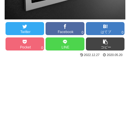
Twitter
Facebook
はてブ
0
0
Pocket
LINE
コピー
0
2022.12.27
2020.05.20