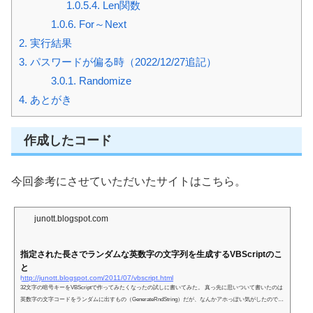
1.0.5.4.
Len関数
1.0.6.
For～Next
2.
実行結果
3.
パスワードが偏る時（2022/12/27追記）
3.0.1.
Randomize
4.
あとがき
作成したコード
今回参考にさせていただいたサイトはこちら。
junott.blogspot.com
指定された長さでランダムな英数字の文字列を生成するVBScriptのこ
と
http://junott.blogspot.com/2011/07/vbscript.html
32文字の暗号キーをVBScriptで作ってみたくなったの試しに書いてみた。 真っ先に思いついて書いたのは
英数字の文字コードをランダムに出すもの（GenerateRndString）だが、なんかアホっぽい気がしたので英
数字の文字列から文字をランダムに取り出す方にした（Gener...