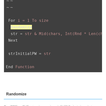
～～
～～
For
i = 1 To size
Randomize
str
 = 
str & Mid(chars, Int(Rnd * Len(cha
Next
strInitialPW
 = 
str
End
Function
Randomize