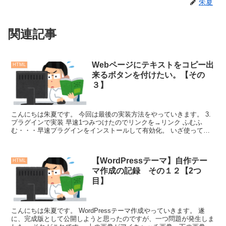
朱夏
関連記事
Webページにテキストをコピー出
HTML
来るボタンを付けたい。【その
３】
こんにちは朱夏です。 今回は最後の実装方法をやっていきます。 3.
プラグインで実装 早速1つみつけたのでリンクを→リンク ふむふ
む・・・早速プラグインをインストールして有効化。 いざ使ってみ
ようと思ったとこ...
【WordPressテーマ】自作テー
HTML
マ作成の記録 その１２【2つ
目】
こんにちは朱夏です。 WordPressテーマ作成やっていきます。 遂
に、完成版として公開しようと思ったのですが、一つ問題が発生しま