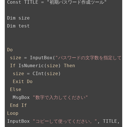
Const TITLE = "初期パスワード作成ツール"

Dim size

Dim test

Do
size
 = InputBox(
"パスワードの文字数を指定してく
If
 IsNumeric(
size
) 
Then
size
 = CInt(
size
)

Exit
Do
Else
  MsgBox 
"数字で入力してください"
End
If
Loop
InputBox 
"コピーして使ってください。"
, TITLE, s