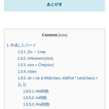
あとがき
Contents
[
hide
]
1.
作成したコード
1.0.1.
Do ～ Loop
1.0.2.
IsNumeric(size)
1.0.3.
size = CInt(size)
1.0.4.
chars
1.0.5.
str = str & Mid(chars, Int(Rnd * Len(chars) +
1), 1)
1.0.5.1.
Mid関数
1.0.5.2.
Int関数
1.0.5.3.
Rnd関数