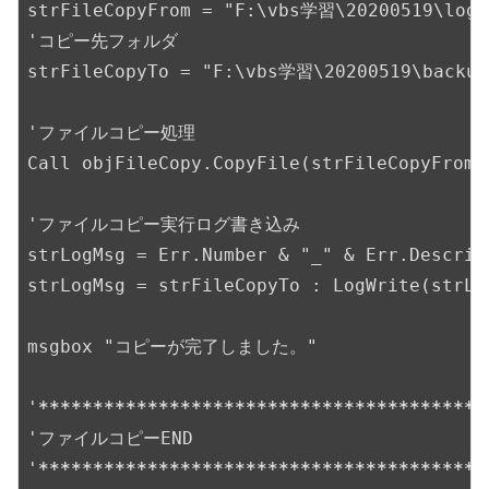
strFileCopyFrom = "F:\vbs学習\20200519\log\d
'コピー先フォルダ

strFileCopyTo = "F:\vbs学習\20200519\backup\
'ファイルコピー処理

Call objFileCopy.CopyFile(strFileCopyFrom,
'ファイルコピー実行ログ書き込み

strLogMsg = Err.Number & "_" & Err.Descrip
strLogMsg = strFileCopyTo : LogWrite(strLog
msgbox "コピーが完了しました。"

'
*****
*****
*****
*****
*****
*****
*****
*****
*
'ファイルコピーEND

'
*****
*****
*****
*****
*****
*****
*****
*****
*