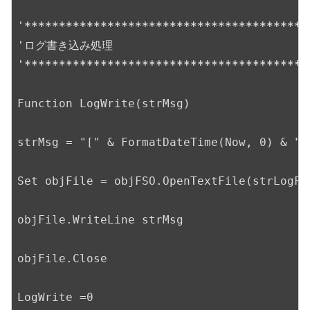
'
*****
*****
*****
*****
*****
*****
*****
*****
*
'ログ書き込み処理

'
*****
*****
*****
*****
*****
*****
*****
*****
*
Function LogWrite(strMsg)

strMsg = "[" & FormatDateTime(Now, 0) & "]
Set objFile = objFSO.OpenTextFile(strLogFil
objFile.WriteLine strMsg

objFile.Close

LogWrite =0
