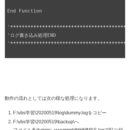
End Function

'
*****
*****
*****
*****
*****
*****
*****
*****
*
'ログ書き込み処理END

'
*****
*****
*****
*****
*****
*****
*****
*****
*
動作の流れとしては次の様な処理になります。
F:\vbs学習\20200519\log\dummy.logをコピー
F:\vbs学習\20200519\backup\へ
ファイル名dummy_yyyymmddHHMMSS.logで貼り付