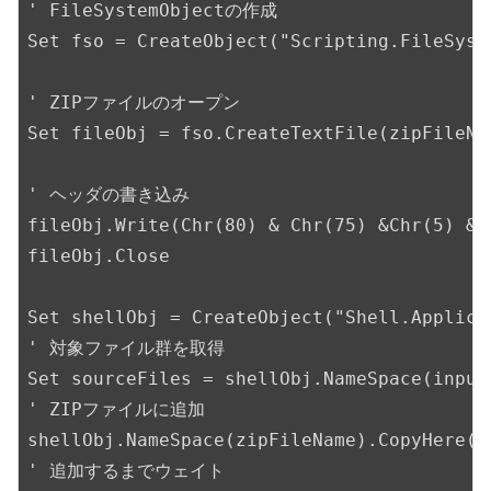
' FileSystemObjectの作成

Set fso = CreateObject("Scripting.FileSyste
' ZIPファイルのオープン

Set fileObj = fso.CreateTextFile(zipFileNam
' ヘッダの書き込み

fileObj.Write(Chr(80) & Chr(75) &Chr(5) & 
fileObj.Close

Set shellObj = CreateObject("Shell.Applicat
' 対象ファイル群を取得

Set sourceFiles = shellObj.NameSpace(inputD
' ZIPファイルに追加

shellObj.NameSpace(zipFileName).CopyHere(so
' 追加するまでウェイト
