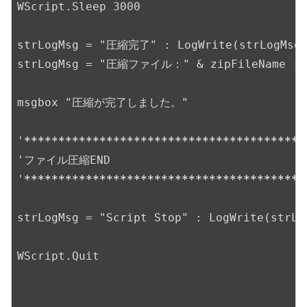
WScript.Sleep 3000

strLogMsg = "圧縮完了" : LogWrite(strLogMsg)
strLogMsg = "圧縮ファイル：" & zipFileName : Lo
msgbox "圧縮が完了しました。"

'
*****
*****
*****
*****
*****
*****
*****
*****
*
'ファイル圧縮END

'
*****
*****
*****
*****
*****
*****
*****
*****
*
strLogMsg = "Script Stop" : LogWrite(strLog
WScript.Quit
