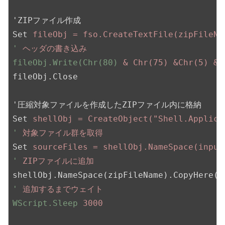
'ZIPファイル作成
Set
fileObj = fso.CreateTextFile(zipFileNa
'
ヘッダの書き込み
fileObj.Write(Chr(80)
& Chr(75) &Chr(5) & 
fileObj.Close
'圧縮対象ファイルを作成したZIPファイル内に格納
Set
shellObj = CreateObject("Shell.Applica
'
対象ファイル群を取得
Set
sourceFiles = shellObj.NameSpace(input
'
ZIPファイルに追加
shellObj.NameSpace(zipFileName).CopyHere(s
'
追加するまでウェイト
WScript.Sleep
3000