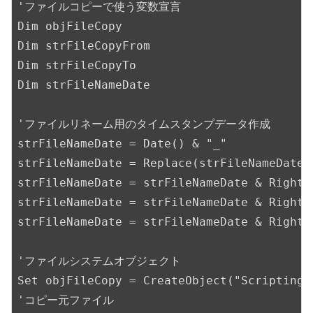
'ファイルコピーで使う変数宣言

Dim objFileCopy

Dim strFileCopyFrom

Dim strFileCopyTo

Dim strFileNameDate

'ファイルリネーム用のタイムスタンプデータ作成

strFileNameDate = Date() & "_"

strFileNameDate = Replace(strFileNameDate, 
strFileNameDate = strFileNameDate & Right(
strFileNameDate = strFileNameDate & Right(
strFileNameDate = strFileNameDate & Right(
'ファイルシステムオブジェクト

Set objFileCopy = CreateObject("Scripting.F
'コピー元ファイル
