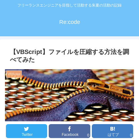
フリーランスエンジニアを目指して活動する朱夏の活動の記録
Re:code
【VBScript】ファイルを圧縮する方法を調
べてみた
VBScript
Twitter
Facebook
はてブ
0
0