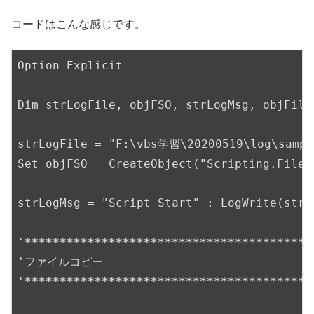
コードはこんな感じです。
Option Explicit

Dim strLogFile, objFSO, strLogMsg, objFile

strLogFile = "F:\vbs学習\20200519\log\sample
Set objFSO = CreateObject("Scripting.FileSy
strLogMsg = "Script Start" : LogWrite(strLo
'
*****
*****
*****
*****
*****
*****
*****
*****
*
'ファイルコピー

'
*****
*****
*****
*****
*****
*****
*****
*****
*