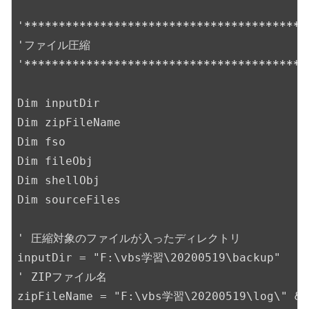
'
*****
*****
*****
*****
*****
*****
*****
*****
*
'ファイル圧縮

'
*****
*****
*****
*****
*****
*****
*****
*****
*
Dim inputDir

Dim zipFileName

Dim fso

Dim fileObj

Dim shellObj

Dim sourceFiles

' 圧縮対象のファイルが入ったディレクトリ

inputDir = "F:\vbs学習\20200519\backup"

' ZIPファイル名

zipFileName = "F:\vbs学習\20200519\log\" & s