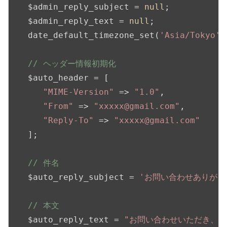
   $admin_reply_subject = 
null
;

   $admin_reply_text = 
null
;

   date_default_timezone_set(
'Asia/Tokyo'
)
// ヘッダー情報初期化
   $auto_header = [

"MIME-Version"
 => 
"1.0"
,

"From"
 => 
"xxxxx@gmail.com"
,

"Reply-To"
 => 
"xxxxx@gmail.com"
   ];

// 件名
   $auto_reply_subject = 
'お問い合わせありがと
// 本文
   $auto_reply_text = 
"お問い合わせいただき、あ