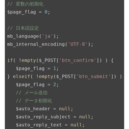
// 変数の初期化
$page_flag = 
0
;

// 日本語設定
mb_language(
'ja'
);

mb_internal_encoding(
'UTF-8'
);

if
( !
empty
($_POST[
'btn_confirm'
]) ) {

   $page_flag = 
1
;

} 
elseif
( !
empty
($_POST[
'btn_submit'
]) ) {

   $page_flag = 
2
;

// メール送信
// データ初期化
   $auto_header = 
null
;

   $auto_reply_subject = 
null
;

   $auto_reply_text = 
null
;
