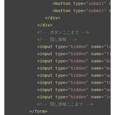
<
button
type
=
"submit"
na
<
button
type
=
"submit"
na
</
div
>
</
div
>
<!-- ボタンここまで -->
<!-- 隠し情報 -->
<
input
type
=
"hidden"
name
=
"las
<
input
type
=
"hidden"
name
=
"fir
<
input
type
=
"hidden"
name
=
"bar
<
input
type
=
"hidden"
name
=
"mai
<
input
type
=
"hidden"
name
=
"add
<
input
type
=
"hidden"
name
=
"top
<
input
type
=
"hidden"
name
=
"add
<
input
type
=
"hidden"
name
=
"inq
<!-- 隠し情報ここまで -->
</
form
>