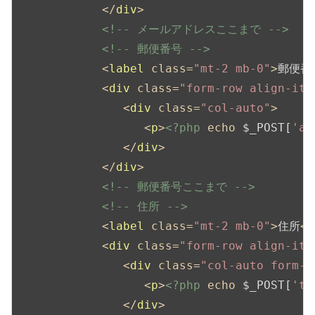
</
div
>
<!-- メールアドレスここまで -->
<!-- 郵便番号 -->
<
label
class
=
"mt-2 mb-0"
>
郵便番
<
div
class
=
"form-row align-ite
<
div
class
=
"col-auto"
>
<
p
>
<?php
echo
 $_POST[
'ad
</
div
>
</
div
>
<!-- 郵便番号ここまで -->
<!-- 住所 -->
<
label
class
=
"mt-2 mb-0"
>
住所
</
<
div
class
=
"form-row align-ite
<
div
class
=
"col-auto form-g
<
p
>
<?php
echo
 $_POST[
'to
</
div
>