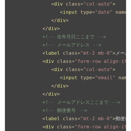
<
div
class
=
"col-auto"
>
<
input
type
=
"date"
name
=
</
div
>
</
div
>
<!-- 生年月日ここまで -->
<!-- メールアドレス -->
<
label
class
=
"mt-2 mb-0"
>
メール
<
div
class
=
"form-row align-ite
<
div
class
=
"col-auto"
>
<
input
type
=
"email"
name
</
div
>
</
div
>
<!-- メールアドレスここまで -->
<!-- 郵便番号 -->
<
label
class
=
"mt-2 mb-0"
>
郵便番
<
div
class
=
"form-row align-ite