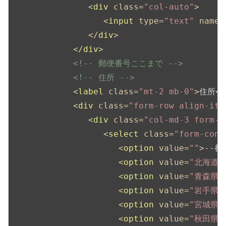
<
div
class
=
"col-auto"
>
<
input
type
=
"text"
name
=
</
div
>
</
div
>
<!-- 郵便番号ここまで -->
<!-- 住所 -->
<
label
class
=
"mt-2 mb-0"
>
住所
</
<
div
class
=
"form-row align-ite
<
div
class
=
"col-md-3 form-g
<
select
class
=
"form-cont
<
option
value
=
""
>
--都
<
option
value
=
"北海道"
<
option
value
=
"青森県"
<
option
value
=
"岩手県"
<
option
value
=
"宮城県"
<
option
value
=
"秋田県"