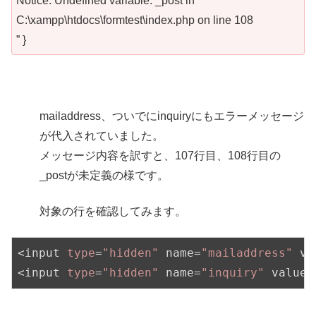
Notice: Undefined variable: _post in
C:\xampp\htdocs\formtest\index.php on line 108
” }
mailaddress、ついでにinquiryにもエラーメッセージ
が代入されていました。
メッセージ内容を訳すと、107行目、108行目の
_postが未定義の様です。
対象の行を確認してみます。
<input 
type
=
"hidden"
 name=
"mailaddress"
 va
<input 
type
=
"hidden"
 name=
"inquiry"
 value=