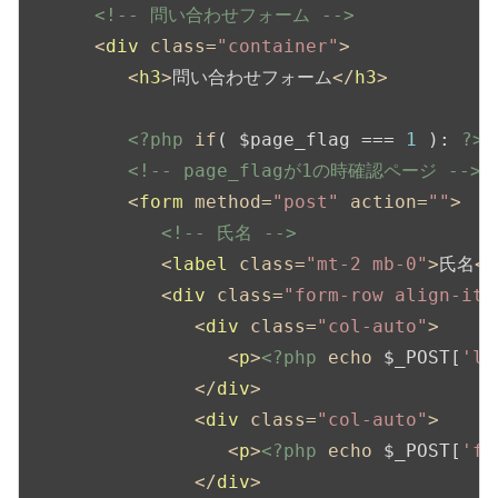
<!-- 問い合わせフォーム -->
<
div
class
=
"container"
>
<
h3
>
問い合わせフォーム
</
h3
>
<?php
if
( $page_flag === 
1
 ): 
?>
<!-- page_flagが1の時確認ページ -->
<
form
method
=
"post"
action
=
""
>
<!-- 氏名 -->
<
label
class
=
"mt-2 mb-0"
>
氏名
</
<
div
class
=
"form-row align-ite
<
div
class
=
"col-auto"
>
<
p
>
<?php
echo
 $_POST[
'la
</
div
>
<
div
class
=
"col-auto"
>
<
p
>
<?php
echo
 $_POST[
'fi
</
div
>