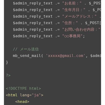
   $admin_reply_text .= 
"お名前："
 . $_POST
   $admin_reply_text .= 
"生年月日："
 . $_POS
   $admin_reply_text .= 
"メールアドレス："
 . 
   $admin_reply_text .= 
"住所："
 . $_POST[
'
   $admin_reply_text .= 
"お問い合わせ内容："
 
   $admin_reply_text .= 
"○○事務局"
;

// メール送信
   mb_send_mail( 
'xxxxx@gmail.com'
, $admin
}

?>
<!DOCTYPE html>
<
html
lang
=
"ja"
>
<
head
>