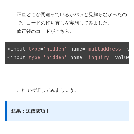
正直どこが間違っているかパッと見解らなかったの
で、コードの打ち直しを実施してみました。
修正後のコードがこちら。
<input 
type
=
"hidden"
 name=
"mailaddress"
 va
<input 
type
=
"hidden"
 name=
"inquiry"
 value=
これで検証してみましょう。
結果：送信成功！