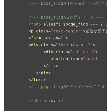
<!-- page_flagが1の時確認ページここまで
<!-- page_flagが2の完了ページ -->
<?php
elseif
( $page_flag === 
2
): 
<
p
class
=
"text-center"
>
送信が完了し
<
form
action
=
""
>
<
div
class
=
"form-row mt-2"
>
<
div
class
=
"col-auto"
>
<
button
type
=
"submit"
na
</
div
>
</
div
>
</
form
>
<!-- page_flagが2の完了ページここまで 
<?php
else
: 
?>