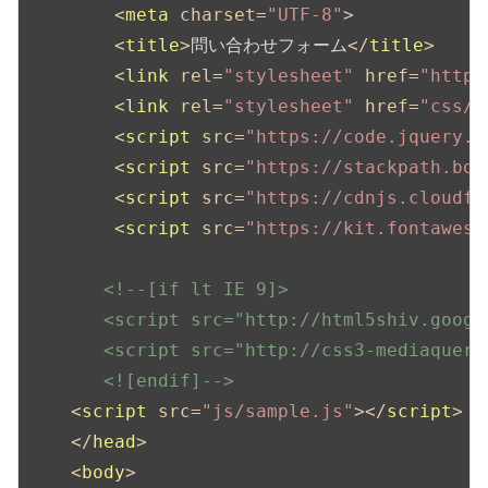
<
meta
charset
=
"UTF-8"
>
<
title
>
問い合わせフォーム
</
title
>
<
link
rel
=
"stylesheet"
href
=
"https
<
link
rel
=
"stylesheet"
href
=
"css/s
<
script
src
=
"https://code.jquery.c
<
script
src
=
"https://stackpath.boo
<
script
src
=
"https://cdnjs.cloudfl
<
script
src
=
"https://kit.fontaweso
<!--[if lt IE 9]>

       <script src="http://html5shiv.googl
       <script src="http://css3-mediaqueri
       <![endif]-->
<
script
src
=
"js/sample.js"
>
</
script
>
</
head
>
<
body
>