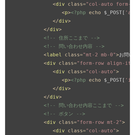
<
div
class
=
"col-auto form-g
<
p
>
<?php
echo
 $_POST[
'ad
</
div
>
</
div
>
<!-- 住所ここまで -->
<!-- 問い合わせ内容 -->
<
label
class
=
"mt-2 mb-0"
>
お問い
<
div
class
=
"form-row align-ite
<
div
class
=
"col-auto"
>
<
p
>
<?php
echo
 $_POST[
'in
</
div
>
</
div
>
<!-- 問い合わせ内容ここまで -->
<!-- ボタン -->
<
div
class
=
"form-row mt-2"
>
<
div
class
=
"col-auto"
>