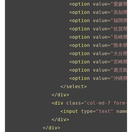
<
option
value
=
"愛媛県"
<
option
value
=
"高知県"
<
option
value
=
"福岡県"
<
option
value
=
"佐賀県"
<
option
value
=
"長崎県"
<
option
value
=
"熊本県"
<
option
value
=
"大分県"
<
option
value
=
"宮崎県"
<
option
value
=
"鹿児島県
<
option
value
=
"沖縄県"
</
select
>
</
div
>
<
div
class
=
"col-md-7 form-g
<
input
type
=
"text"
name
=
</
div
>
</
div
>