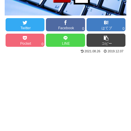
Twitter
Facebook
はてブ
0
0
Pocket
LINE
コピー
0
2021.08.26
2019.12.07