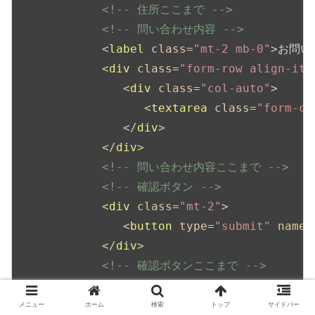
<!-- 住所ここまで -->
<!-- 問い合わせ内容 -->
<
label
class
=
"mt-2 mb-0"
>
お問い
<
div
class
=
"form-row align-ite
<
div
class
=
"col-auto"
>
<
textarea
class
=
"form-co
</
div
>
</
div
>
<!-- 問い合わせ内容ここまで -->
<!-- 確認ボタン -->
<
div
class
=
"mt-2"
>
<
button
type
=
"submit"
name
=
</
div
>
<!-- 確認ボタンここまで -->
</
form
>
<!-- page_flagが0の入力ページここまで 
メニュー
ホーム
検索
トップ
サイドバー