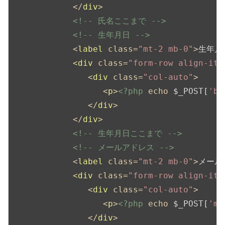
</
div
>
<!-- 氏名ここまで -->
<!-- 生年月日 -->
<
label
class
=
"mt-2 mb-0"
>
生年月
<
div
class
=
"form-row align-ite
<
div
class
=
"col-auto"
>
<
p
>
<?php
echo
 $_POST[
'ba
</
div
>
</
div
>
<!-- 生年月日ここまで -->
<!-- メールアドレス -->
<
label
class
=
"mt-2 mb-0"
>
メール
<
div
class
=
"form-row align-ite
<
div
class
=
"col-auto"
>
<
p
>
<?php
echo
 $_POST[
'ma
</
div
>