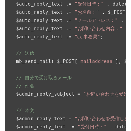
   $auto_reply_text .= 
"受付日時："
 . date(
"
   $auto_reply_text .= 
"お名前："
 . $_POST[
   $auto_reply_text .= 
"メールアドレス："
 . $
   $auto_reply_text .= 
"お問い合わせ内容："
 .
   $auto_reply_text .= 
"○○事務局"
;

// 送信
   mb_send_mail( $_POST[
'mailaddress'
], $a
// 自分で受け取るメール
// 件名
   $admin_reply_subject = 
"お問い合わせを受け
// 本文
   $admin_reply_text = 
"お問い合わせを受信しまし
   $admin_reply_text .= 
"受付日時："
 . date(