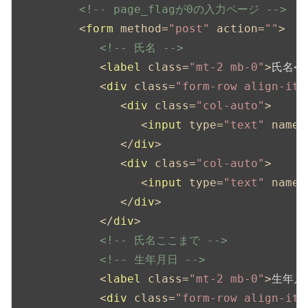
<!-- page_flagが0の入力ページ -->
<
form
method
=
"post"
action
=
""
>
<!-- 氏名 -->
<
label
class
=
"mt-2 mb-0"
>
氏名
</
<
div
class
=
"form-row align-ite
<
div
class
=
"col-auto"
>
<
input
type
=
"text"
name
=
</
div
>
<
div
class
=
"col-auto"
>
<
input
type
=
"text"
name
=
</
div
>
</
div
>
<!-- 氏名ここまで -->
<!-- 生年月日 -->
<
label
class
=
"mt-2 mb-0"
>
生年月
<
div
class
=
"form-row align-ite