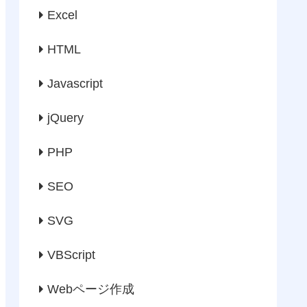
Excel
HTML
Javascript
jQuery
PHP
SEO
SVG
VBScript
Webページ作成