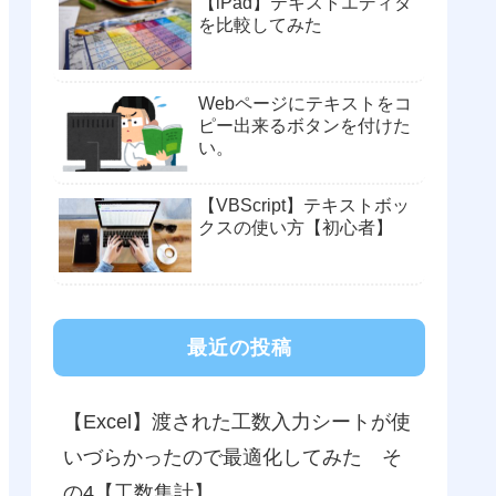
【iPad】テキストエディタ
を比較してみた
Webページにテキストをコ
ピー出来るボタンを付けた
い。
【VBScript】テキストボッ
クスの使い方【初心者】
最近の投稿
【Excel】渡された工数入力シートが使
いづらかったので最適化してみた そ
の4【工数集計】