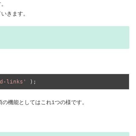
す。
ていきます。
d-links'
 );
須の機能としてはこれ1つの様です。