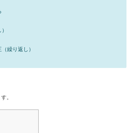
る
し）
正（繰り返し）
ます。