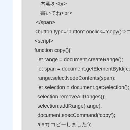
内容を<br>
書いてね<br>
</span>
<button type=”button” onclick=”copy()”
<script>
function copy(){
let range = document.createRange();
let span = document.getElementById(‘cop
range.selectNodeContents(span);
let selection = document.getSelection();
selection.removeAllRanges();
selection.addRange(range);
document.execCommand(‘copy’);
alert(‘コピーしました’);