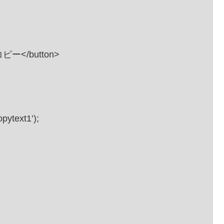
>コピー</button>
ytext1’);