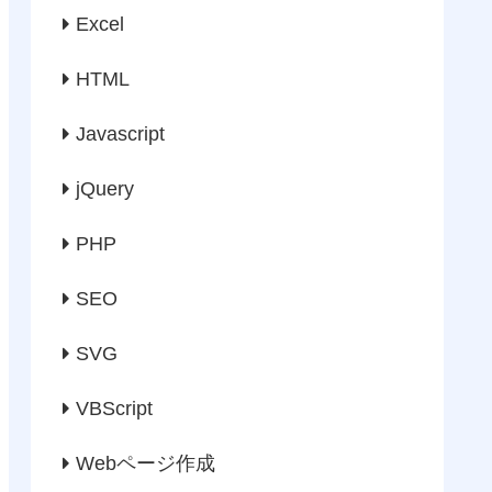
Excel
HTML
Javascript
jQuery
PHP
SEO
SVG
VBScript
Webページ作成