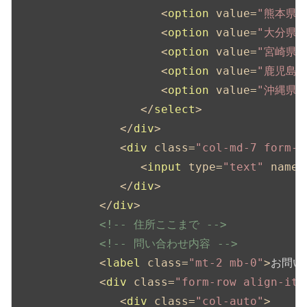
<
option
value
=
"熊本県"
<
option
value
=
"大分県"
<
option
value
=
"宮崎県"
<
option
value
=
"鹿児島県
<
option
value
=
"沖縄県"
</
select
>
</
div
>
<
div
class
=
"col-md-7 form-g
<
input
type
=
"text"
name
=
</
div
>
</
div
>
<!-- 住所ここまで -->
<!-- 問い合わせ内容 -->
<
label
class
=
"mt-2 mb-0"
>
お問い
<
div
class
=
"form-row align-ite
<
div
class
=
"col-auto"
>