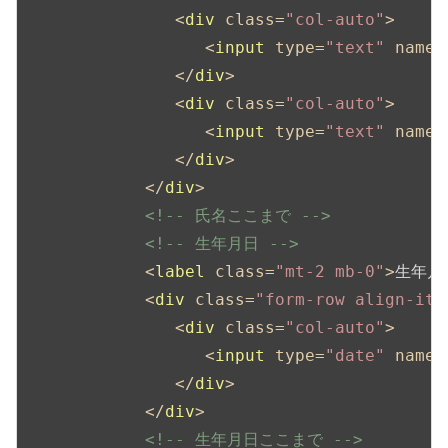
<
div
class
=
"col-auto"
>
<
input
type
=
"text"
name
=
</
div
>
<
div
class
=
"col-auto"
>
<
input
type
=
"text"
name
=
</
div
>
</
div
>
<!-- 氏名ここまで -->
<!-- 生年月日 -->
<
label
class
=
"mt-2 mb-0"
>
生年月
<
div
class
=
"form-row align-ite
<
div
class
=
"col-auto"
>
<
input
type
=
"date"
name
=
</
div
>
</
div
>
<!-- 生年月日ここまで -->