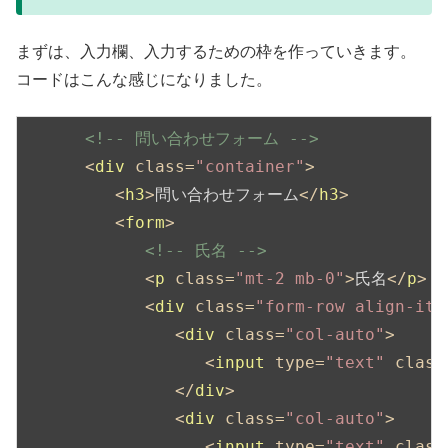
まずは、入力欄、入力するための枠を作っていきます。
コードはこんな感じになりました。
<!-- 問い合わせフォーム -->
<
div
class
=
"container"
>
<
h3
>
問い合わせフォーム
</
h3
>
<
form
>
<!-- 氏名 -->
<
p
class
=
"mt-2 mb-0"
>
氏名
</
p
>
<
div
class
=
"form-row align-ite
<
div
class
=
"col-auto"
>
<
input
type
=
"text"
class
</
div
>
<
div
class
=
"col-auto"
>
<
input
type
=
"text"
class