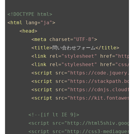
<!DOCTYPE html>
<
html
lang
=
"ja"
>
<
head
>
<
meta
charset
=
"UTF-8"
>
<
title
>
問い合わせフォーム
</
title
>
<
link
rel
=
"stylesheet"
href
=
"https
<
link
rel
=
"stylesheet"
href
=
"css/s
<
script
src
=
"https://code.jquery.c
<
script
src
=
"https://stackpath.boo
<
script
src
=
"https://cdnjs.cloudfl
<
script
src
=
"https://kit.fontaweso
<!--[if lt IE 9]>

       <script src="http://html5shiv.googl
       <script src="http://css3-mediaqueri