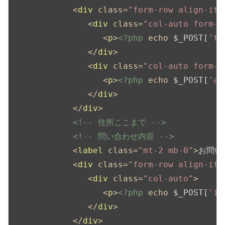
<
div
class
=
"form-row align-ite
<
div
class
=
"col-auto form-g
<
p
>
<?php
echo
 $_POST[
'to
</
div
>
<
div
class
=
"col-auto form-g
<
p
>
<?php
echo
 $_POST[
'ad
</
div
>
</
div
>
<!-- 住所ここまで -->
<!-- 問い合わせ内容 -->
<
label
class
=
"mt-2 mb-0"
>
お問い
<
div
class
=
"form-row align-ite
<
div
class
=
"col-auto"
>
<
p
>
<?php
echo
 $_POST[
'in
</
div
>
</
div
>