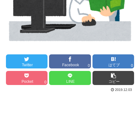
Twitter
Facebook
はてブ
0
0
Pocket
LINE
コピー
0
2019.12.03