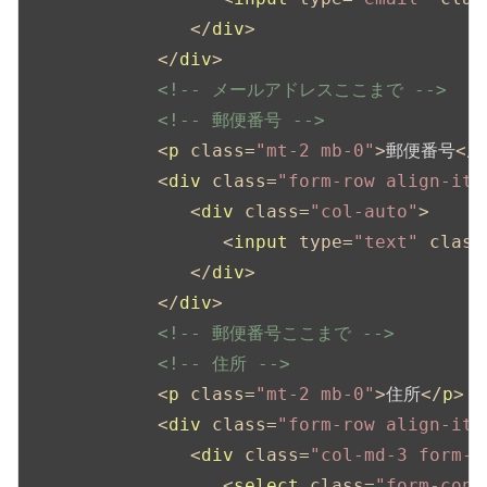
</
div
>
</
div
>
<!-- メールアドレスここまで -->
<!-- 郵便番号 -->
<
p
class
=
"mt-2 mb-0"
>
郵便番号
</
<
div
class
=
"form-row align-ite
<
div
class
=
"col-auto"
>
<
input
type
=
"text"
class
</
div
>
</
div
>
<!-- 郵便番号ここまで -->
<!-- 住所 -->
<
p
class
=
"mt-2 mb-0"
>
住所
</
p
>
<
div
class
=
"form-row align-ite
<
div
class
=
"col-md-3 form-g
<
select
class
=
"form-cont