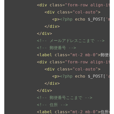
<
div
class
=
"form-row align-ite
<
div
class
=
"col-auto"
>
<
p
>
<?php
echo
 $_POST[
'ma
</
div
>
</
div
>
<!-- メールアドレスここまで -->
<!-- 郵便番号 -->
<
label
class
=
"mt-2 mb-0"
>
郵便番
<
div
class
=
"form-row align-ite
<
div
class
=
"col-auto"
>
<
p
>
<?php
echo
 $_POST[
'ad
</
div
>
</
div
>
<!-- 郵便番号ここまで -->
<!-- 住所 -->
<
label
class
=
"mt-2 mb-0"
>
住所
</