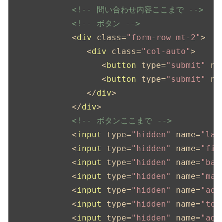
<!-- 問い合わせ内容ここまで -->
<!-- ボタン -->
<
div
class
=
"form-row mt-2"
>
<
div
class
=
"col-auto"
>
<
button
type
=
"submit"
na
<
button
type
=
"submit"
na
</
div
>
</
div
>
<!-- ボタンここまで -->
<
input
type
=
"hidden"
name
=
"las
<
input
type
=
"hidden"
name
=
"fir
<
input
type
=
"hidden"
name
=
"bar
<
input
type
=
"hidden"
name
=
"mai
<
input
type
=
"hidden"
name
=
"add
<
input
type
=
"hidden"
name
=
"top
<
input
type
=
"hidden"
name
=
"add