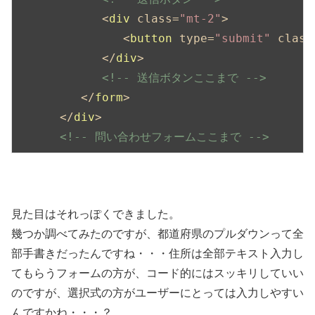
<
div
class
=
"mt-2"
>
<
button
type
=
"submit"
class
</
div
>
<!-- 送信ボタンここまで -->
</
form
>
</
div
>
<!-- 問い合わせフォームここまで -->
見た目はそれっぽくできました。
幾つか調べてみたのですが、都道府県のプルダウンって全
部手書きだったんですね・・・住所は全部テキスト入力し
てもらうフォームの方が、コード的にはスッキリしていい
のですが、選択式の方がユーザーにとっては入力しやすい
んですかね・・・？