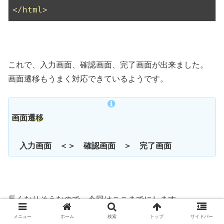
</
html
>
これで、入力画面、確認画面、完了画面が出来ました。
画面遷移もうまく対応できているようです。
画面遷移
入力画面 ＜＞ 確認画面 ＞ 完了画面
長くなりそうなので、今回はここまでにします。
次回は、送信後の動作を作っていきます。
メニュー
ホーム
検索
トップ
サイドバー