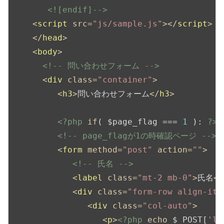
       <![endif]-->
<
script
src
=
"js/sample.js"
>
</
script
>
</
head
>
<
body
>
<!-- 問い合わせフォーム -->
<
div
class
=
"container"
>
<
h3
>
問い合わせフォーム
</
h3
>
<?php
if
( $page_flag === 
1
 ): 
?>
<!-- page_flagが1の時確認ページ -->
<
form
method
=
"post"
action
=
""
>
<!-- 氏名 -->
<
label
class
=
"mt-2 mb-0"
>
氏名
</
<
div
class
=
"form-row align-ite
<
div
class
=
"col-auto"
>
<
p
>
<?php
echo
 $_POST[
'la