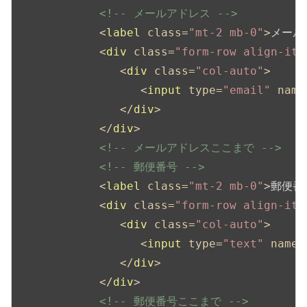
<!-- メールアドレス -->
<
label
class
=
"mt-2 mb-0"
>
メール
<
div
class
=
"form-row align-ite
<
div
class
=
"col-auto"
>
<
input
type
=
"email"
name
</
div
>
</
div
>
<!-- メールアドレスここまで -->
<!-- 郵便番号 -->
<
label
class
=
"mt-2 mb-0"
>
郵便番
<
div
class
=
"form-row align-ite
<
div
class
=
"col-auto"
>
<
input
type
=
"text"
name
=
</
div
>
</
div
>
<!-- 郵便番号ここまで -->