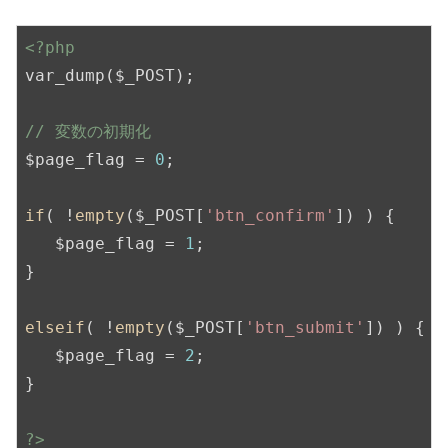
<?php
var_dump($_POST);

// 変数の初期化
$page_flag = 
0
;

if
( !
empty
($_POST[
'btn_confirm'
]) ) {

   $page_flag = 
1
;

}

elseif
( !
empty
($_POST[
'btn_submit'
]) ) {

   $page_flag = 
2
;

}

?>