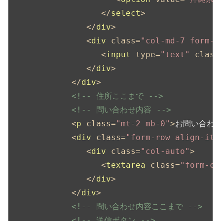
</
select
>
</
div
>
<
div
class
=
"col-md-7 form-g
<
input
type
=
"text"
class
</
div
>
</
div
>
<!-- 住所ここまで -->
<!-- 問い合わせ内容 -->
<
p
class
=
"mt-2 mb-0"
>
お問い合わ
<
div
class
=
"form-row align-ite
<
div
class
=
"col-auto"
>
<
textarea
class
=
"form-co
</
div
>
</
div
>
<!-- 問い合わせ内容ここまで -->
<!-- 送信ボタン -->