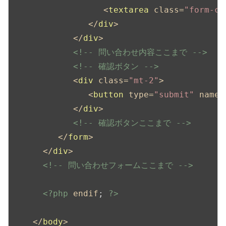
<
textarea
class
=
"form-co
</
div
>
</
div
>
<!-- 問い合わせ内容ここまで -->
<!-- 確認ボタン -->
<
div
class
=
"mt-2"
>
<
button
type
=
"submit"
name
=
</
div
>
<!-- 確認ボタンここまで -->
</
form
>
</
div
>
<!-- 問い合わせフォームここまで -->
<?php
endif
; 
?>
</
body
>