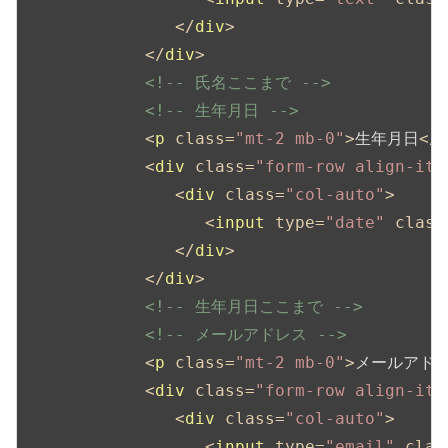
</
div
>
</
div
>
<!-- 氏名ここまで -->
<!-- 生年月日 -->
<
p
class
=
"mt-2 mb-0"
>
生年月日
</
<
div
class
=
"form-row align-ite
<
div
class
=
"col-auto"
>
<
input
type
=
"date"
class
</
div
>
</
div
>
<!-- 生年月日ここまで -->
<!-- メールアドレス -->
<
p
class
=
"mt-2 mb-0"
>
メールアド
<
div
class
=
"form-row align-ite
<
div
class
=
"col-auto"
>
<
input
type
=
"email"
clas