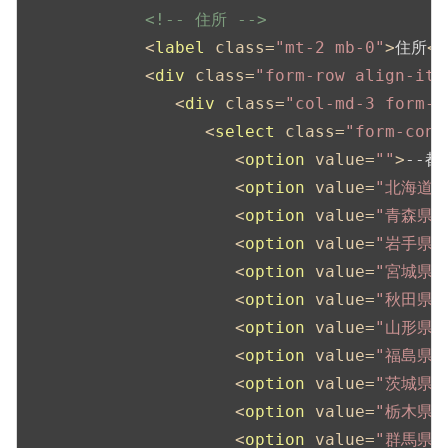
<!-- 住所 -->
<
label
class
=
"mt-2 mb-0"
>
住所
</
<
div
class
=
"form-row align-ite
<
div
class
=
"col-md-3 form-g
<
select
class
=
"form-cont
<
option
value
=
""
>
--都
<
option
value
=
"北海道"
<
option
value
=
"青森県"
<
option
value
=
"岩手県"
<
option
value
=
"宮城県"
<
option
value
=
"秋田県"
<
option
value
=
"山形県"
<
option
value
=
"福島県"
<
option
value
=
"茨城県"
<
option
value
=
"栃木県"
<
option
value
=
"群馬県"