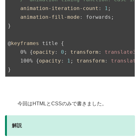
animation-iteration-count
: 
1
;

animation-fill-mode
: forwards;

}

@
keyframes
 title {

    0% {
opacity
: 
0
; 
transform
: 
translate3d
    100% {
opacity
: 
1
; 
transform
: 
translate
}
今回はHTMLとCSSのみで書きました。
解説