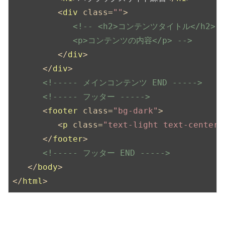
<
div
class
=
""
>
<!-- <h2>コンテンツタイトル</h2>

            <p>コンテンツの内容</p> -->
</
div
>
</
div
>
<!----- メインコンテンツ END ----->
<!----- フッター ----->
<
footer
class
=
"bg-dark"
>
<
p
class
=
"text-light text-center"
</
footer
>
<!----- フッター END ----->
</
body
>
</
html
>