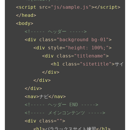
<
script
src
=
"js/sample.js"
>
</
script
>
</
head
>
<
body
>
<!----- ヘッダー ----->
<
div
class
=
"background bg-01"
>
<
div
style
=
"height: 100%;"
>
<
div
class
=
"titlename"
>
<
h1
class
=
"sitetitle"
>
サイト
</
div
>
</
div
>
</
div
>
<
nav
>
ナビ
</
nav
>
<!----- ヘッダー END ----->
<!----- メインコンテンツ ----->
<
div
class
=
""
>
<
h1
>
パララックスサイト練習
</
h1
>