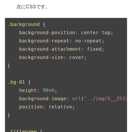
次にCSSです。
.background
 {

background-position
: center top;

background-repeat
: no-repeat;

background-attachment
: fixed;

background-size
: cover;

}

.bg-01
 {

height
: 
90vh
;

background-image
: 
url
(
"../img/S__25337
position
: relative;

}

.titlename
 {
