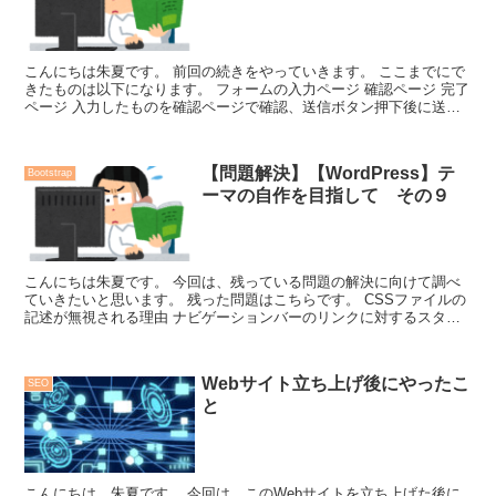
こんにちは朱夏です。 前回の続きをやっていきます。 ここまでにで
きたものは以下になります。 フォームの入力ページ 確認ページ 完了
ページ 入力したものを確認ページで確認、送信ボタン押下後に送信
完了ページを...
【問題解決】【WordPress】テ
Bootstrap
ーマの自作を目指して その９
こんにちは朱夏です。 今回は、残っている問題の解決に向けて調べ
ていきたいと思います。 残った問題はこちらです。 CSSファイルの
記述が無視される理由 ナビゲーションバーのリンクに対するスタイ
ルが無視される理由 ...
Webサイト立ち上げ後にやったこ
SEO
と
こんにちは、朱夏です。 今回は、このWebサイトを立ち上げた後に