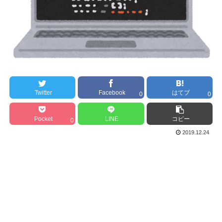
Twitter
Facebook
はてブ
0
0
Pocket
LINE
コピー
0
2019.12.24