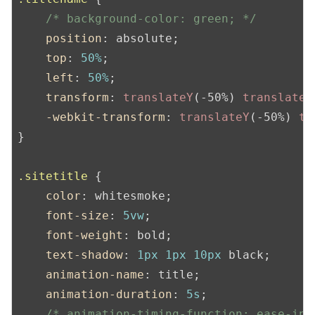
/* background-color: green; */
position
: absolute;

top
: 
50%
;

left
: 
50%
;

transform
: 
translateY
(-50%) 
translateX
-webkit-transform
: 
translateY
(-50%) 
tr
}

.sitetitle
 {

color
: whitesmoke;

font-size
: 
5vw
;

font-weight
: bold;

text-shadow
: 
1px
1px
10px
 black;

animation-name
: title;

animation-duration
: 
5s
;

/* animation-timing-function: ease-in;