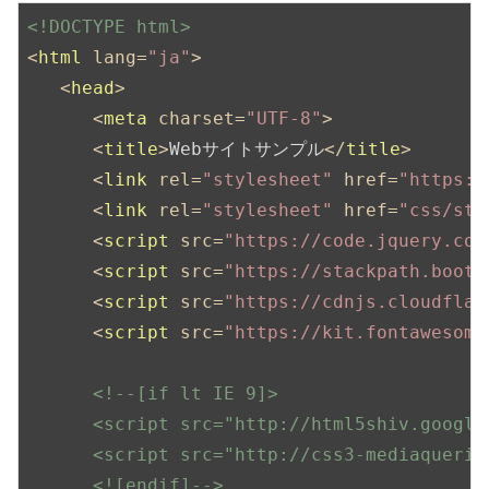
<!DOCTYPE html>
<
html
lang
=
"ja"
>
<
head
>
<
meta
charset
=
"UTF-8"
>
<
title
>
Webサイトサンプル
</
title
>
<
link
rel
=
"stylesheet"
href
=
"https:/
<
link
rel
=
"stylesheet"
href
=
"css/sty
<
script
src
=
"https://code.jquery.com
<
script
src
=
"https://stackpath.boots
<
script
src
=
"https://cdnjs.cloudflar
<
script
src
=
"https://kit.fontawesome
<!--[if lt IE 9]>

      <script src="http://html5shiv.google
      <script src="http://css3-mediaquerie
      <![endif]-->