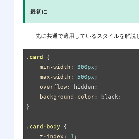
最初に
先に共通で適用しているスタイルを解説
.card
 {

min-width
: 
300px
;

max-width
: 
500px
;

overflow
: hidden;

background-color
: black;

}

.card-body
 {

z-index
: 
1
;
