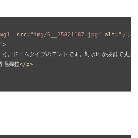
mg1"
src
=
"img/S__25821187.jpg"
alt
=
"テント
"
>
１号。ドームタイプのテントです。対水圧が抜群で丈夫
透過調整
</
p
>