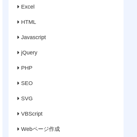
Excel
HTML
Javascript
jQuery
PHP
SEO
SVG
VBScript
Webページ作成