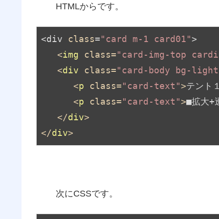
HTMLからです。
<div 
class
=
"card m-1 card01"
>

<
img
class
=
"card-img-top cardi
<
div
class
=
"card-body bg-light
<
p
class
=
"card-text"
>
テント
<
p
class
=
"card-text"
>
■拡大+
</
div
>
</
div
>
次にCSSです。