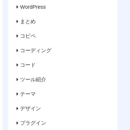
WordPress
まとめ
１号"
>
コピペ
コーディング
。強いて言うなら少し重い。
</
p
>
コード
ツール紹介
テーマ
デザイン
プラグイン