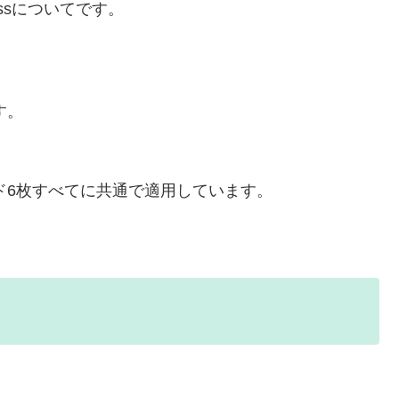
ssについてです。
す。
。
ド6枚すべてに共通で適用しています。