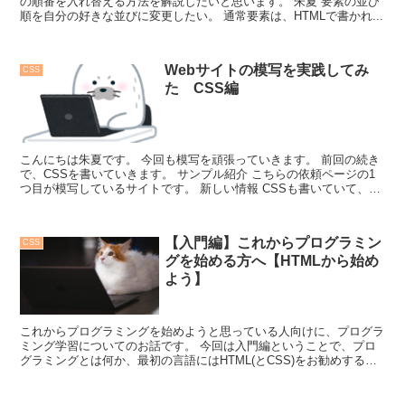
の順番を入れ替える方法を解説したいと思います。 朱夏 要素の並び
順を自分の好きな並びに変更したい。 通常要素は、HTMLで書かれ...
Webサイトの模写を実践してみ
CSS
た CSS編
こんにちは朱夏です。 今回も模写を頑張っていきます。 前回の続き
で、CSSを書いていきます。 サンプル紹介 こちらの依頼ページの1
つ目が模写しているサイトです。 新しい情報 CSSも書いていて、新
たに知った情報がたく...
【入門編】これからプログラミン
CSS
グを始める方へ【HTMLから始め
よう】
これからプログラミングを始めようと思っている人向けに、プログラ
ミング学習についてのお話です。 今回は入門編ということで、プロ
グラミングとは何か、最初の言語にはHTML(とCSS)をお勧めする理
由、学習方法について、自分の体験談を交えながら解説しました。